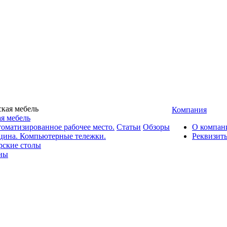
Компания
я мебель
оматизированное рабочее место.
Статьи
Обзоры
О компан
цина. Компьютерные тележки.
Реквизит
рские столы
ны