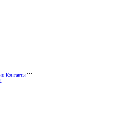
ии
Контакты
ы