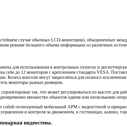
простейшем случае обычных LCD-мониторов), объединенных меж
онном режиме большого объема информации из различных источн
ачена для использования в контрольных пунктах и диспетчерски
на себе до 12 мониторов с креплением стандарта VESA. Постав
и. Колеса консоли могут закрепляться для полного исключения
тить мониторы разных размеров.
 спроектирован так, что может регулироваться по высоте для ра
одновременно множество объектов одним или несколькими опер
ет собой полноценный мобильный АРМ с видеостеной и прекрас
 управления и контроля за движением, в гостиницах, казино, тор
ионарная видеостена.