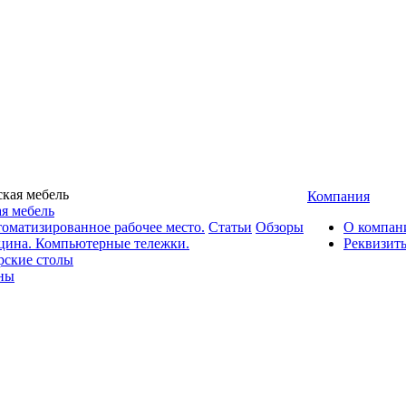
Компания
я мебель
оматизированное рабочее место.
Статьи
Обзоры
О компан
цина. Компьютерные тележки.
Реквизит
рские столы
ны