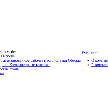
Компания
я мебель
оматизированное рабочее место.
Статьи
Обзоры
О компан
цина. Компьютерные тележки.
Реквизит
рские столы
ны