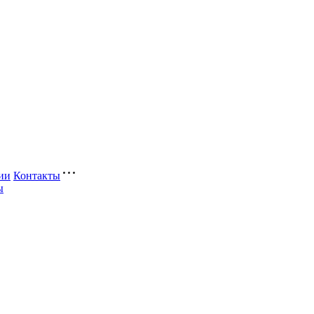
ии
Контакты
ы