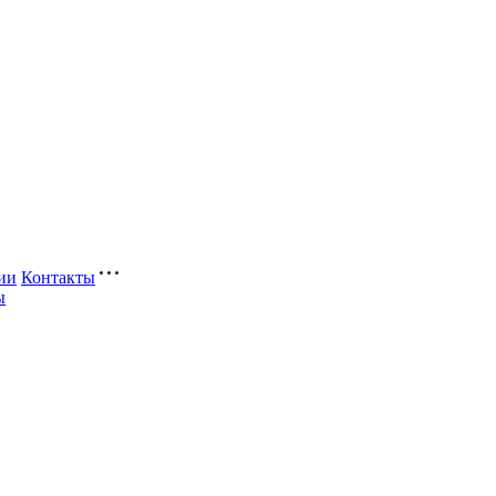
ии
Контакты
ы