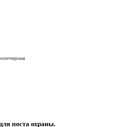
испетчерская
ля поста охраны.