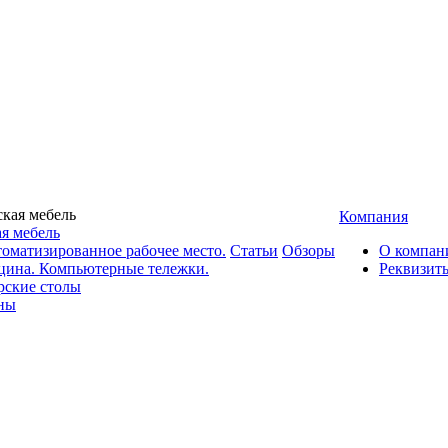
Компания
я мебель
оматизированное рабочее место.
Статьи
Обзоры
О компан
цина. Компьютерные тележки.
Реквизит
рские столы
ны