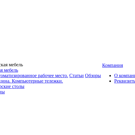
Компания
я мебель
оматизированное рабочее место.
Статьи
Обзоры
О компан
цина. Компьютерные тележки.
Реквизит
рские столы
ны