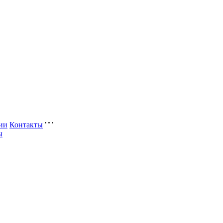
ии
Контакты
ы