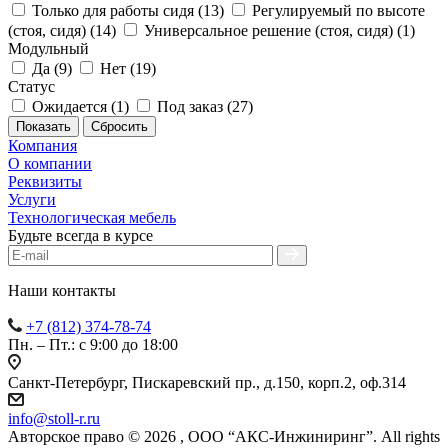
Только для работы сидя (
13
)
Регулируемый по высоте
(стоя, сидя) (
14
)
Универсальное решение (стоя, сидя) (
1
)
Модульный
Да (
9
)
Нет (
19
)
Статус
Ожидается (
1
)
Под заказ (
27
)
Сбросить
Компания
О компании
Реквизиты
Услуги
Технологическая мебель
Будьте всегда в курсе
Наши контакты
+7 (812) 374-78-74
Пн. – Пт.: с 9:00 до 18:00
Санкт-Петербург, Пискаревский пр., д.150, корп.2, оф.314
info
@
stoll-r.ru
Авторское право © 2026 , OOO “АКС-Инжиниринг”. All rights