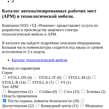
Каталог автоматизированных рабочих мест
(АРМ) и технологической мебели.
Компания ООО «ТД «Решение» предоставляет услуги по
разработке и производству широкого спектра
технологической мебели и АРМ.
В каталоге вы найдете подробные описания оборудования.
Большая часть номенклатуры создается под заказа со сроком
исполнения от 2-х недель.
Каталог технологической мебели
Фильтр по параметрам
Серия
STOLL-DS (
4
)
STOLL-IT (
0
)
STOLL-M (
2
)
STOLL-R (
14
)
STOLL-S (
7
)
VS (
1
)
Тип АРМ
Видеостена (
1
)
Стойка (
0
)
Стол (
25
)
Тележка (
2
)
Область применения
Посты охраны, команты безопасности (
28
)
Диспетчерская (
22
)
Командный центр (
11
)
Медицина